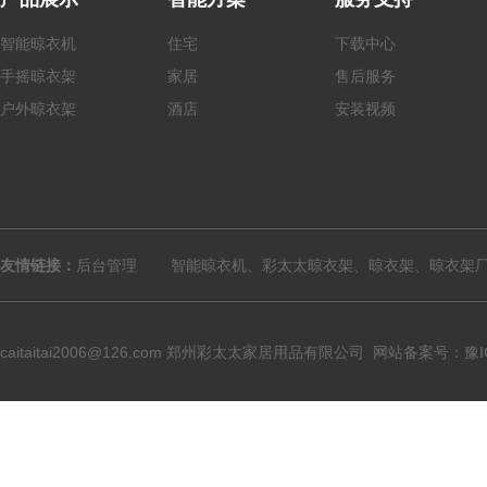
智能晾衣机
住宅
下载中心
手摇
晾衣架
家居
售后服务
户外
晾衣架
酒店
安装视频
友情链接：
后台管理
智能晾衣机、彩太太晾衣架、晾衣架、晾衣架
caitaitai2006@126.com
郑州彩太太家居用品有限公司
网站备案号：豫ICP