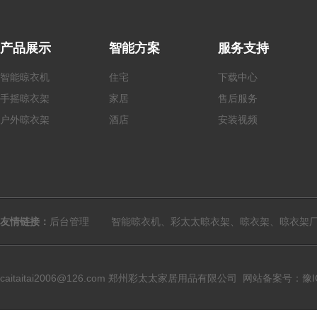
产品展示
智能方案
服务支持
智能晾衣机
住宅
下载中心
手摇
晾衣架
家居
售后服务
户外
晾衣架
酒店
安装视频
友情链接：
后台管理
智能晾衣机、彩太太晾衣架、晾衣架、晾衣架
caitaitai2006@126.com
郑州彩太太家居用品有限公司
网站备案号：豫ICP