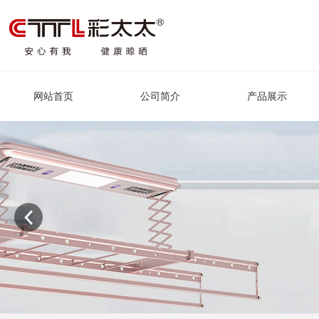
网站首页
公司简介
产品展示