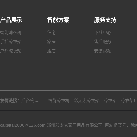
产品展示
智能方案
服务支持
智能晾衣机
住宅
下载中心
手摇
晾衣架
家居
售后服务
户外
晾衣架
酒店
安装视频
友情链接：
后台管理
智能晾衣机、彩太太晾衣架、晾衣架、晾衣架
caitaitai2006@126.com
郑州彩太太家居用品有限公司
网站备案号：豫ICP