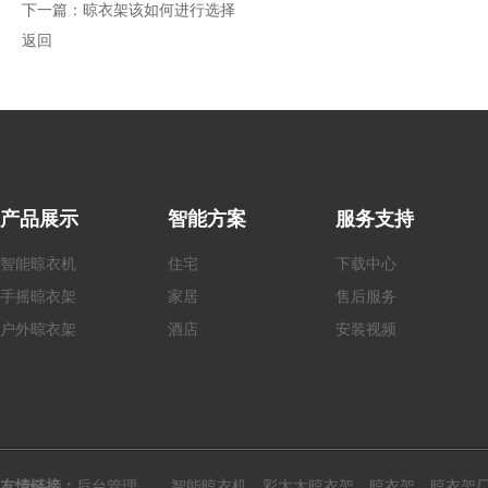
下一篇：
晾衣架该如何进行选择
返回
产品展示
智能方案
服务支持
智能晾衣机
住宅
下载中心
手摇
晾衣架
家居
售后服务
户外
晾衣架
酒店
安装视频
友情链接：
后台管理
智能晾衣机、彩太太晾衣架、晾衣架、晾衣架