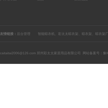
友情链接：
后台管理
智能晾衣机、彩太太晾衣架、晾衣架、晾衣架
caitaitai2006@126.com
郑州彩太太家居用品有限公司
网站备案号：豫ICP